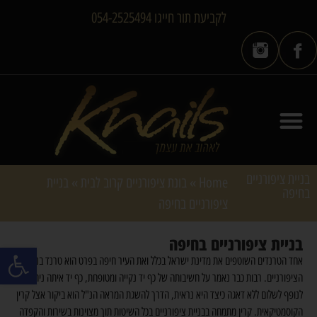
לקביעת תור חייגו 054-2525494
בניית ציפורניים
Home
»
בונת ציפורניים קרוב לבית
»
בניית
בחיפה
ציפורניים בחיפה
בניית ציפורניים בחיפה
פתח סרגל
אחד הטרנדים השוטפים את מדינת ישראל בכלל ואת העיר חיפה בפרט הוא טרנד בניית
הציפורניים. רבות כבר נאמר על חשיבותה של כף יד נקייה ומטופחת, כף יד איתה ניתן
לנופף לשלום ללא דאגה כיצד היא נראית, הדרך להשגת המראה הנ"ל הוא ביקור אצל קרין
הקוסמטיקאית. קרין מתמחה בבניית ציפורניים בכל השיטות תוך מצוינות בשירות והקפדה