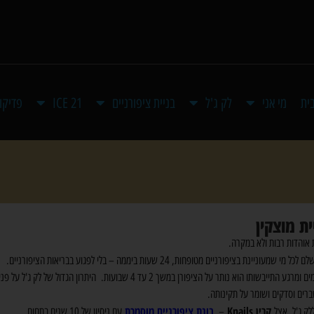
ית
מי אני
לק ג'ל
בניית ציפורניים
ICE 21
פדיקור
ית מוצקין
 אוהדות רבות ולא במקרה.
מעוניינת בציפורניים מטופחות, 24 שעות ביממה – בלי לפגוע בבריאות הציפורניים.
לק ג'ל הוא לק עמיד במים ומרגע התייבשותו הוא נותר על הציפורן 
ברים וסדקים ושומר על תקינותה.
קרין
Knails
בונת ציפורניים מוסמכת
ללק ג'ל אצל
–
עם ניסיון של 10 שנים בתחום.