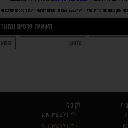
תן מוזמנות לחייג אלי – 054-2525494
או פשוט להשאיר את הפרטים שלכם ואני
השאירו פרטים ונחזור
בית
לק ג'ל
תא
> לק ג'ל בקריית אתא
ין
> לק ג'ל בקריית מוצקין