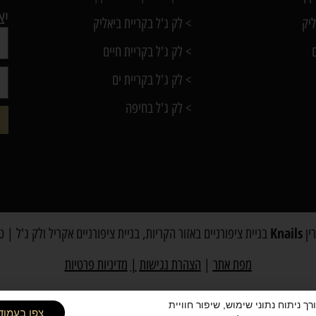
יצ
ליק
> לק ג'ל בקריית ביאליק
> לק ג'ל בקריית חיים
> לק ג'ל בקריית ים
> לק ג'ל בחיפה
Knails
ין
בניית ציפורניים באזור הקריות, בניית ציפורניים אקריל ולק ג'ל | טל: 054-2525494 ק
מפת אתר
|
הצהרת נגישות
|
מדיניות פרטיות
ה שימוש בקובצי Cookies ובפיקסלים (Google, Meta) לצורך ניתוח נתוני שימוש, שיפור חוויית
צפו בעמוד 