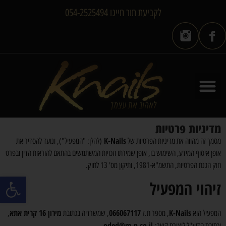
לקביעת תור חייגו 054-2525494
מדיניות פרטיות
K-Nails
מסמך זה מהווה את מדיניות הפרטיות של
(להלן: "המפעיל"), ונועד להסדיר את
אופן איסוף המידע, השימוש בו, אופן שמירתו וזכויות המשתמשים בהתאם להוראות הדין ובפרט
חוק הגנת הפרטיות, התשמ"א-1981, ותיקון מס' 13 לחוק.
פתח סרגל
זיהוי המפעיל
K-Nails
066067117
מירון 16 קרית אתא
המפעיל הוא
, מספר ת.ז
, שמשרדיה בכתובת
,
oded@m-p.co.il
וכתובת הדוא"ל ליצירת קשר:
.