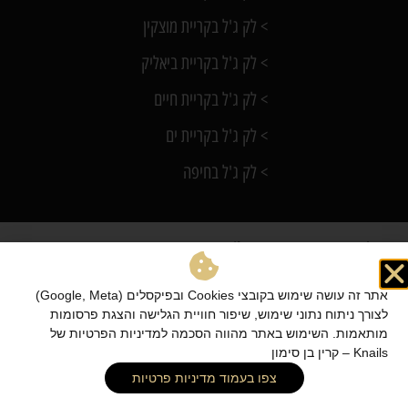
> לק ג'ל בקריית מוצקין
> לק ג'ל בקריית ביאליק
> לק ג'ל בקריית חיים
> לק ג'ל בקריית ים
> לק ג'ל בחיפה
Knails
כל הזכויות שמורות @ קרין
בניית ציפורניים באזור הקריות, בניית
ציפורניים אקריל ולק ג'ל | טל: 054-2525494 קרין.
אתר זה עושה שימוש בקובצי Cookies ובפיקסלים (Google, Meta)
מפת אתר
|
הצהרת נגישות
|
מדיניות פרטיות
לצורך ניתוח נתוני שימוש, שיפור חוויית הגלישה והצגת פרסומות
מותאמות. השימוש באתר מהווה הסכמה למדיניות הפרטיות של
Knails – קרין בן סימון
צפו בעמוד מדיניות פרטיות