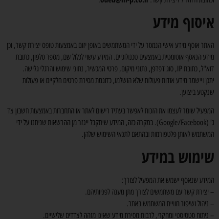
איסוף מידע
האתר אוסף מידע אישי הנמסר על ידי המשתמשים באופן יזום באמצעות טופס יצירת קשר, וכן
מידע הנאסף אוטומטית באמצעים טכנולוגיים. המידע עשוי לכלול שם, מספר טלפון, כתובת
דוא"ל, כתובת IP, סוג דפדפן, נתוני מיקום, פרטי המכשיר, נתוני שימוש והרגלי גלישה.
יתכן ויישמר מידע אודות פעולות שלא הושלמו, כדוגמת מסירת פרטים חלקיים או פעולות
שנקטע ביצוען.
המפעיל שומר לעצמו את הזכות לאפשר בעתיד רישום לאתר או התחברות באמצעות חשבון צד
ג' (Google/Facebook). במקרה כזה, המידע שיתקבל ייגזר מן ההרשאות שניתנו על ידי
המשתמש לאותן פלטפורמות ובהתאם לתנאי השימוש שלהן.
שימוש במידע
המידע שנאסף ישמש את המפעיל לצורך:
– יצירת קשר עם משתמשים לצורך מתן מענה לפניותיהם.
– ניהול ושיפור חוויית המשתמש באתר.
– ניתוח סטטיסטי ומחקרי, לרבות מסירת מידע שאינו מזהה לצדדים שלישיים.