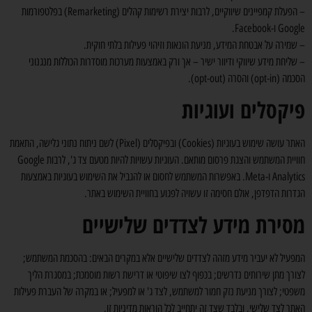
– הפעלת קמפיינים שיווקיים, לרבות יצירת רשימות קהלים (Remarketing) בפלטפורמות
Google ו-Facebook.
– שמירה על אבטחת המידע, מניעת הונאות וזיהוי פעילות בלתי חוקית.
– שליחת מידע שיווקי ודיוור ישיר – אך ורק באמצעות מערכות מוסדרות הכוללות מנגנוני
הסכמה (opt-in) והסרה (opt-out).
פיקסלים ועוגיות
האתר עושה שימוש בעוגיות (Cookies) ובפיקסלים (Pixel) לשם ניתוח נתוני גלישה, התאמת
חוויית המשתמש והצגת פרסום מותאם. העוגיות עשויות להיות מטעם צד ג', לרבות Google
Analytics ו-Meta. באפשרות המשתמש לחסום או להגביל את השימוש בעוגיות באמצעות
הגדרות הדפדפן, אולם חסימה זו עשויה לפגוע בחוויית השימוש באתר.
מסירת מידע לצדדים שלישיים
המפעיל לא יעביר מידע מזהה לצדדים שלישיים אלא במקרים הבאים: בהסכמת המשתמש;
לצורך מתן שירותים נדרשים; בכפוף לצו שיפוטי או דרישת רשות מוסמכת; במסגרת הליך
משפטי; לצורך מניעת נזק חמור למשתמש, לצד ג' או למפעיל; או במקרה של העברת פעילות
האתר לצד שלישי, ובלבד שצד זה יתחייב לכל הוראות מדיניות זו.